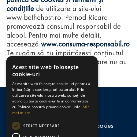
politica de cookies
și
termenii și
condițiile
de utilizare a site-ului
www.bethehost.ro. Pernod Ricard
promovează consumul responsabil de
alcool. Pentru mai multe detalii,
accesează
www.consuma-responsabil.ro
Te rugăm să nu împărtășești conținutul
acestui website cu persoane care nu au
Acest site web folosește
împlinit vârsta de 18 ani.
cookie-uri
Acest site web folosește cookie-uri pentru a
Regulamente
îmbunătăți experiența utilizatorului. Prin
utilizarea site-ului nostru web, sunteți de
consumă-responsabil.ro
acord cu toate cookie-urile în conformitate
cu Politica noastră privind cookie-urile.
Află
mai multe
Politica de confidențialitate și cookies
STRICT NECESARE