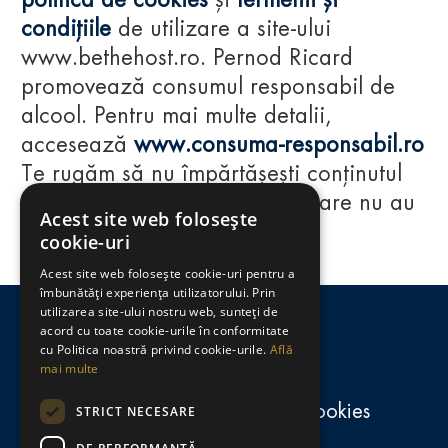
politica de cookies
și
termenii și
condițiile
de utilizare a site-ului
www.bethehost.ro. Pernod Ricard
promovează consumul responsabil de
alcool. Pentru mai multe detalii,
accesează
www.consuma-responsabil.ro
Te rugăm să nu împărtășești conținutul
acestui website cu persoane care nu au
Acest site web folosește
împlinit vârsta de 18 ani.
cookie-uri
Acest site web folosește cookie-uri pentru a
Regulamente
îmbunătăți experiența utilizatorului. Prin
utilizarea site-ului nostru web, sunteți de
consumă-responsabil.ro
acord cu toate cookie-urile în conformitate
cu Politica noastră privind cookie-urile.
Află
mai multe
Politica de confidențialitate și cookies
STRICT NECESARE