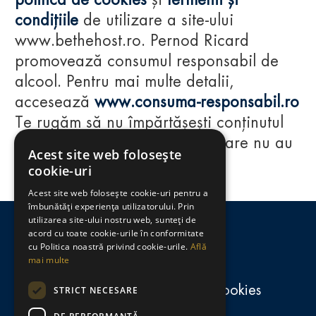
politica de cookies
și
termenii și
condițiile
de utilizare a site-ului
www.bethehost.ro. Pernod Ricard
promovează consumul responsabil de
alcool. Pentru mai multe detalii,
accesează
www.consuma-responsabil.ro
Te rugăm să nu împărtășești conținutul
acestui website cu persoane care nu au
Acest site web folosește
împlinit vârsta de 18 ani.
cookie-uri
Acest site web folosește cookie-uri pentru a
Regulamente
îmbunătăți experiența utilizatorului. Prin
utilizarea site-ului nostru web, sunteți de
consumă-responsabil.ro
acord cu toate cookie-urile în conformitate
cu Politica noastră privind cookie-urile.
Află
mai multe
Politica de confidențialitate și cookies
STRICT NECESARE