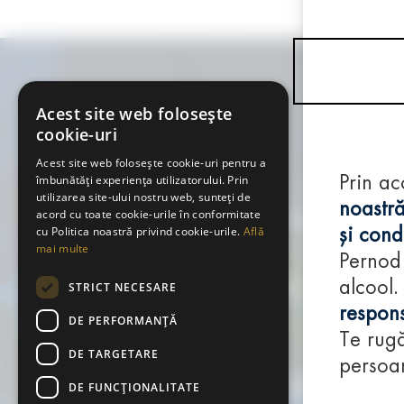
Acest site web folosește
cookie-uri
Acest site web folosește cookie-uri pentru a
îmbunătăți experiența utilizatorului. Prin
Prin ac
utilizarea site-ului nostru web, sunteți de
noastră
acord cu toate cookie-urile în conformitate
cu Politica noastră privind cookie-urile.
Află
și condi
mai multe
Pernod
alcool.
STRICT NECESARE
respons
DE PERFORMANȚĂ
Te rugă
DE TARGETARE
persoan
DE FUNCŢIONALITATE