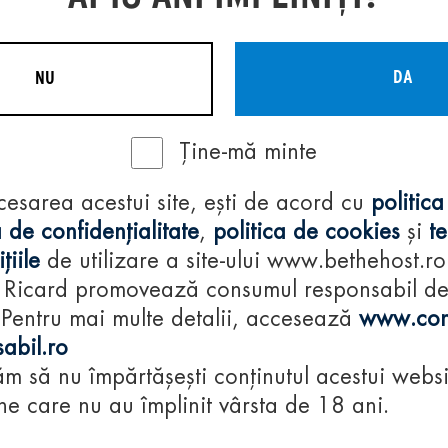
DA
NU
Ține-mă minte
Regulamente
cesarea acestui site, ești de acord cu
politica
consumă-respon
 de confidențialitate
,
politica de cookies
și
t
țiile
de utilizare a site-ului www.bethehost.ro
 Ricard promovează consumul responsabil d
 Pentru mai multe detalii, accesează
www.con
abil.ro
m să nu împărtășești conținutul acestui websi
e care nu au împlinit vârsta de 18 ani.
© 2024 Pernod Ri