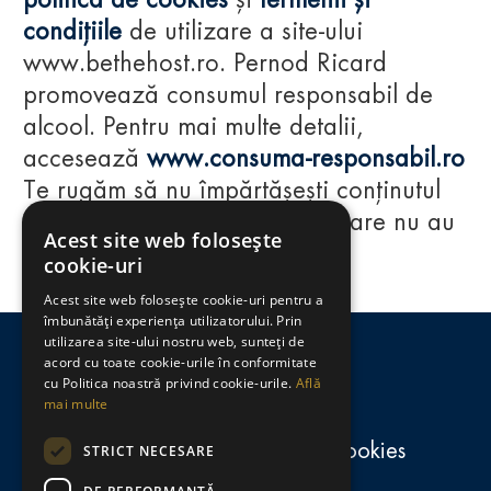
politica de cookies
și
termenii și
condițiile
de utilizare a site-ului
www.bethehost.ro. Pernod Ricard
promovează consumul responsabil de
alcool. Pentru mai multe detalii,
accesează
www.consuma-responsabil.ro
Te rugăm să nu împărtășești conținutul
acestui website cu persoane care nu au
Acest site web folosește
împlinit vârsta de 18 ani.
cookie-uri
Acest site web folosește cookie-uri pentru a
Regulamente
îmbunătăți experiența utilizatorului. Prin
utilizarea site-ului nostru web, sunteți de
consumă-responsabil.ro
acord cu toate cookie-urile în conformitate
cu Politica noastră privind cookie-urile.
Află
mai multe
Politica de confidențialitate și cookies
STRICT NECESARE