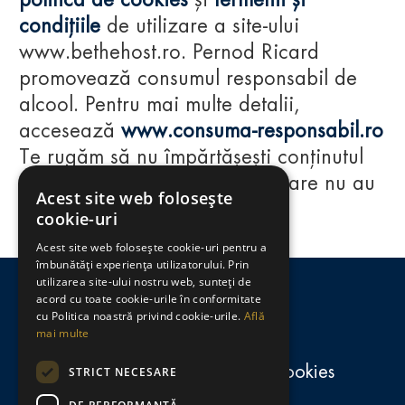
politica de cookies
și
termenii și
condițiile
de utilizare a site-ului
www.bethehost.ro. Pernod Ricard
promovează consumul responsabil de
alcool. Pentru mai multe detalii,
accesează
www.consuma-responsabil.ro
Te rugăm să nu împărtășești conținutul
acestui website cu persoane care nu au
Acest site web folosește
împlinit vârsta de 18 ani.
cookie-uri
Acest site web folosește cookie-uri pentru a
Regulamente
îmbunătăți experiența utilizatorului. Prin
utilizarea site-ului nostru web, sunteți de
consumă-responsabil.ro
acord cu toate cookie-urile în conformitate
cu Politica noastră privind cookie-urile.
Află
mai multe
Politica de confidențialitate și cookies
STRICT NECESARE