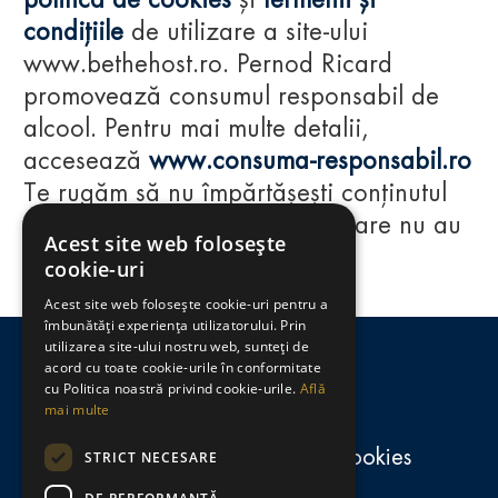
politica de cookies
și
termenii și
condițiile
de utilizare a site-ului
www.bethehost.ro. Pernod Ricard
promovează consumul responsabil de
alcool. Pentru mai multe detalii,
accesează
www.consuma-responsabil.ro
Te rugăm să nu împărtășești conținutul
acestui website cu persoane care nu au
Acest site web folosește
împlinit vârsta de 18 ani.
cookie-uri
Acest site web folosește cookie-uri pentru a
Regulamente
îmbunătăți experiența utilizatorului. Prin
utilizarea site-ului nostru web, sunteți de
consumă-responsabil.ro
acord cu toate cookie-urile în conformitate
cu Politica noastră privind cookie-urile.
Află
mai multe
Politica de confidențialitate și cookies
STRICT NECESARE