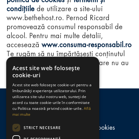
politica de cookies
și
termenii și
condițiile
de utilizare a site-ului
www.bethehost.ro. Pernod Ricard
promovează consumul responsabil de
alcool. Pentru mai multe detalii,
accesează
www.consuma-responsabil.ro
Te rugăm să nu împărtășești conținutul
acestui website cu persoane care nu au
Acest site web folosește
împlinit vârsta de 18 ani.
cookie-uri
Acest site web folosește cookie-uri pentru a
Regulamente
îmbunătăți experiența utilizatorului. Prin
utilizarea site-ului nostru web, sunteți de
consumă-responsabil.ro
acord cu toate cookie-urile în conformitate
cu Politica noastră privind cookie-urile.
Află
mai multe
Politica de confidențialitate și cookies
STRICT NECESARE