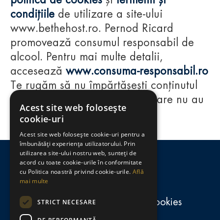
politica de cookies
și
termenii și
condițiile
de utilizare a site-ului
www.bethehost.ro. Pernod Ricard
promovează consumul responsabil de
alcool. Pentru mai multe detalii,
accesează
www.consuma-responsabil.ro
Te rugăm să nu împărtășești conținutul
acestui website cu persoane care nu au
Acest site web folosește
împlinit vârsta de 18 ani.
cookie-uri
Acest site web folosește cookie-uri pentru a
Regulamente
îmbunătăți experiența utilizatorului. Prin
utilizarea site-ului nostru web, sunteți de
consumă-responsabil.ro
acord cu toate cookie-urile în conformitate
cu Politica noastră privind cookie-urile.
Află
mai multe
Politica de confidențialitate și cookies
STRICT NECESARE