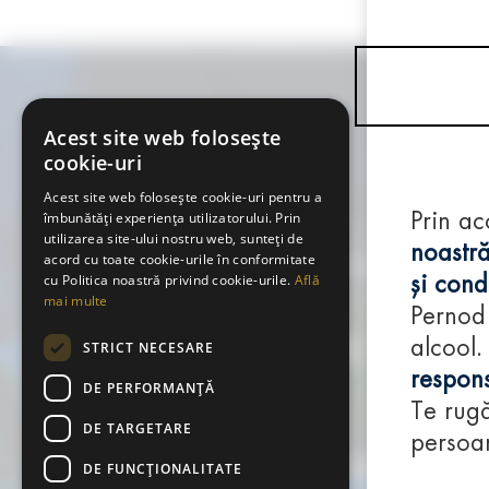
Acest site web folosește
cookie-uri
Acest site web folosește cookie-uri pentru a
îmbunătăți experiența utilizatorului. Prin
Prin ac
utilizarea site-ului nostru web, sunteți de
noastră
acord cu toate cookie-urile în conformitate
cu Politica noastră privind cookie-urile.
Află
și condi
mai multe
Pernod
alcool.
STRICT NECESARE
respons
DE PERFORMANȚĂ
Te rugă
DE TARGETARE
persoan
DE FUNCŢIONALITATE