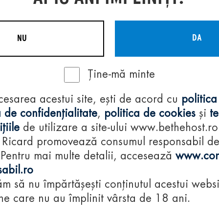
DA
NU
Ține-mă minte
Regulamente
cesarea acestui site, ești de acord cu
politica
consumă-respon
 de confidențialitate
,
politica de cookies
și
t
țiile
de utilizare a site-ului www.bethehost.ro
 Ricard promovează consumul responsabil d
 Pentru mai multe detalii, accesează
www.con
abil.ro
m să nu împărtășești conținutul acestui websi
e care nu au împlinit vârsta de 18 ani.
© 2024 Pernod Ri