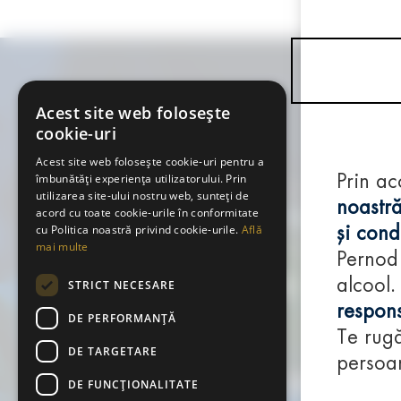
Acest site web folosește
cookie-uri
Acest site web folosește cookie-uri pentru a
îmbunătăți experiența utilizatorului. Prin
Prin ac
utilizarea site-ului nostru web, sunteți de
noastră
acord cu toate cookie-urile în conformitate
cu Politica noastră privind cookie-urile.
Află
și condi
mai multe
Pernod
alcool.
STRICT NECESARE
respons
DE PERFORMANȚĂ
Te rugă
DE TARGETARE
persoan
DE FUNCŢIONALITATE