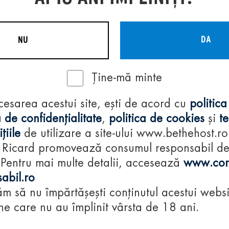
DA
NU
Ține-mă minte
Regulamente
cesarea acestui site, ești de acord cu
politica
consumă-respon
 de confidențialitate
,
politica de cookies
și
t
țiile
de utilizare a site-ului www.bethehost.ro
 Ricard promovează consumul responsabil d
 Pentru mai multe detalii, accesează
www.con
abil.ro
m să nu împărtășești conținutul acestui websi
e care nu au împlinit vârsta de 18 ani.
© 2024 Pernod Ri