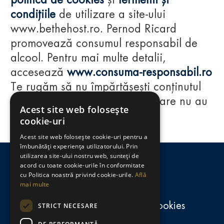
politica de cookies
și
termenii și
condițiile
de utilizare a site-ului
www.bethehost.ro. Pernod Ricard
promovează consumul responsabil de
alcool. Pentru mai multe detalii,
accesează
www.consuma-responsabil.ro
Te rugăm să nu împărtășești conținutul
acestui website cu persoane care nu au
Acest site web folosește
împlinit vârsta de 18 ani.
cookie-uri
Acest site web folosește cookie-uri pentru a
Regulamente
îmbunătăți experiența utilizatorului. Prin
utilizarea site-ului nostru web, sunteți de
consumă-responsabil.ro
acord cu toate cookie-urile în conformitate
cu Politica noastră privind cookie-urile.
Află
mai multe
Politica de confidențialitate și cookies
STRICT NECESARE