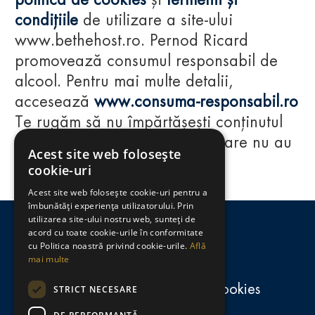
politica de cookies
și
termenii și
condițiile
de utilizare a site-ului
www.bethehost.ro. Pernod Ricard
promovează consumul responsabil de
alcool. Pentru mai multe detalii,
accesează
www.consuma-responsabil.ro
Te rugăm să nu împărtășești conținutul
acestui website cu persoane care nu au
Acest site web folosește
împlinit vârsta de 18 ani.
cookie-uri
Acest site web folosește cookie-uri pentru a
Regulamente
îmbunătăți experiența utilizatorului. Prin
utilizarea site-ului nostru web, sunteți de
consumă-responsabil.ro
acord cu toate cookie-urile în conformitate
cu Politica noastră privind cookie-urile.
Află
mai multe
Politica de confidențialitate și cookies
STRICT NECESARE