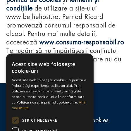
politica de cookies
și
termenii și
condițiile
de utilizare a site-ului
www.bethehost.ro. Pernod Ricard
promovează consumul responsabil de
alcool. Pentru mai multe detalii,
accesează
www.consuma-responsabil.ro
Te rugăm să nu împărtășești conținutul
acestui website cu persoane care nu au
Acest site web folosește
împlinit vârsta de 18 ani.
cookie-uri
Acest site web folosește cookie-uri pentru a
Regulamente
îmbunătăți experiența utilizatorului. Prin
utilizarea site-ului nostru web, sunteți de
consumă-responsabil.ro
acord cu toate cookie-urile în conformitate
cu Politica noastră privind cookie-urile.
Află
mai multe
Politica de confidențialitate și cookies
STRICT NECESARE