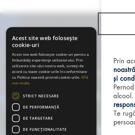
Acest site web folosește
cookie-uri
Acest site web folosește cookie-uri pentru a
îmbunătăți experiența utilizatorului. Prin
Prin ac
utilizarea site-ului nostru web, sunteți de
noastră
acord cu toate cookie-urile în conformitate
cu Politica noastră privind cookie-urile.
Află
și condi
mai multe
Pernod
alcool.
STRICT NECESARE
respons
DE PERFORMANȚĂ
Te rugă
DE TARGETARE
persoan
DE FUNCŢIONALITATE