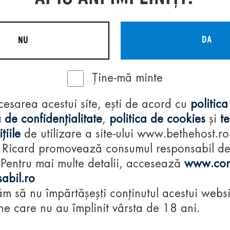
DA
NU
Ține-mă minte
Regulamente
cesarea acestui site, ești de acord cu
politica
consumă-respon
 de confidențialitate
,
politica de cookies
și
t
țiile
de utilizare a site-ului www.bethehost.ro
 Ricard promovează consumul responsabil d
 Pentru mai multe detalii, accesează
www.con
abil.ro
m să nu împărtășești conținutul acestui websi
e care nu au împlinit vârsta de 18 ani.
© 2024 Pernod Ri