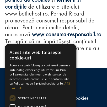
politica de cookies
și
termenii și
condițiile
de utilizare a site-ului
www.bethehost.ro. Pernod Ricard
promovează consumul responsabil de
alcool. Pentru mai multe detalii,
accesează
www.consuma-responsabil.ro
Te rugăm să nu împărtășești conținutul
acestui website cu persoane care nu au
Acest site web folosește
împlinit vârsta de 18 ani.
cookie-uri
Acest site web folosește cookie-uri pentru a
Regulamente
îmbunătăți experiența utilizatorului. Prin
utilizarea site-ului nostru web, sunteți de
consumă-responsabil.ro
acord cu toate cookie-urile în conformitate
cu Politica noastră privind cookie-urile.
Află
mai multe
Politica de confidențialitate și cookies
STRICT NECESARE