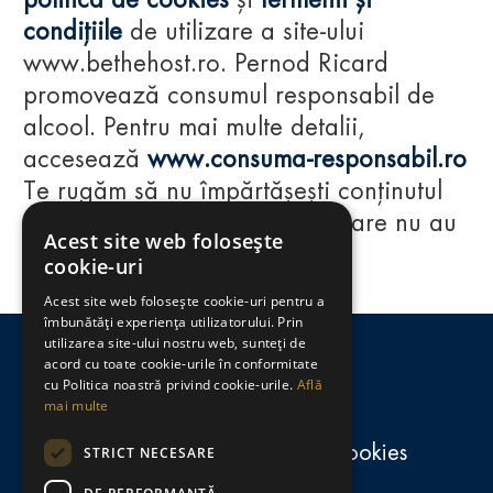
politica de cookies
și
termenii și
condițiile
de utilizare a site-ului
www.bethehost.ro. Pernod Ricard
promovează consumul responsabil de
alcool. Pentru mai multe detalii,
accesează
www.consuma-responsabil.ro
Te rugăm să nu împărtășești conținutul
acestui website cu persoane care nu au
Acest site web folosește
împlinit vârsta de 18 ani.
cookie-uri
Acest site web folosește cookie-uri pentru a
Regulamente
îmbunătăți experiența utilizatorului. Prin
utilizarea site-ului nostru web, sunteți de
consumă-responsabil.ro
acord cu toate cookie-urile în conformitate
cu Politica noastră privind cookie-urile.
Află
mai multe
Politica de confidențialitate și cookies
STRICT NECESARE