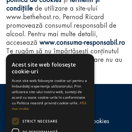
politica de cookies
și
termenii și
condițiile
de utilizare a site-ului
www.bethehost.ro. Pernod Ricard
promovează consumul responsabil de
alcool. Pentru mai multe detalii,
accesează
www.consuma-responsabil.ro
Te rugăm să nu împărtășești conținutul
acestui website cu persoane care nu au
Acest site web folosește
împlinit vârsta de 18 ani.
cookie-uri
Acest site web folosește cookie-uri pentru a
Regulamente
îmbunătăți experiența utilizatorului. Prin
utilizarea site-ului nostru web, sunteți de
consumă-responsabil.ro
acord cu toate cookie-urile în conformitate
cu Politica noastră privind cookie-urile.
Află
mai multe
Politica de confidențialitate și cookies
STRICT NECESARE