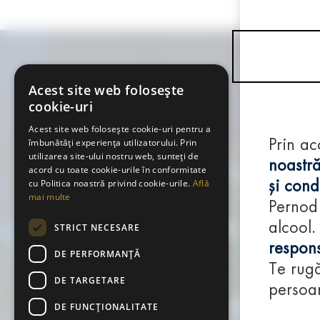
Acest site web folosește
cookie-uri
Acest site web folosește cookie-uri pentru a
îmbunătăți experiența utilizatorului. Prin
Prin ac
utilizarea site-ului nostru web, sunteți de
noastră
acord cu toate cookie-urile în conformitate
cu Politica noastră privind cookie-urile.
Află
și condi
mai multe
Pernod
alcool.
STRICT NECESARE
respons
DE PERFORMANȚĂ
Te rugă
DE TARGETARE
persoan
DE FUNCŢIONALITATE