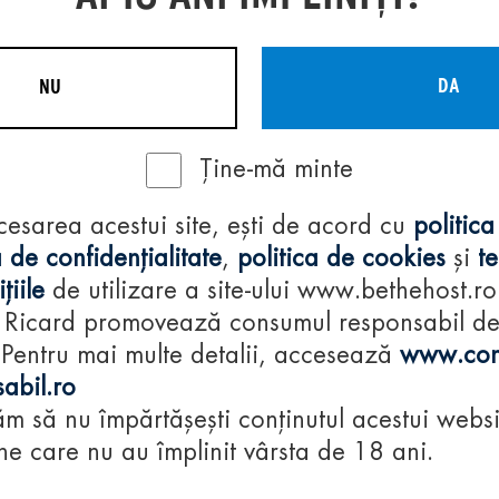
DA
NU
Ține-mă minte
Regulamente
cesarea acestui site, ești de acord cu
politica
consumă-respon
 de confidențialitate
,
politica de cookies
și
t
țiile
de utilizare a site-ului www.bethehost.ro
 Ricard promovează consumul responsabil d
 Pentru mai multe detalii, accesează
www.con
abil.ro
m să nu împărtășești conținutul acestui websi
e care nu au împlinit vârsta de 18 ani.
© 2024 Pernod Ri