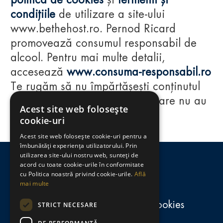
politica de cookies
și
termenii și
condițiile
de utilizare a site-ului
www.bethehost.ro. Pernod Ricard
promovează consumul responsabil de
alcool. Pentru mai multe detalii,
accesează
www.consuma-responsabil.ro
Te rugăm să nu împărtășești conținutul
acestui website cu persoane care nu au
Acest site web folosește
împlinit vârsta de 18 ani.
cookie-uri
Acest site web folosește cookie-uri pentru a
Regulamente
îmbunătăți experiența utilizatorului. Prin
utilizarea site-ului nostru web, sunteți de
consumă-responsabil.ro
acord cu toate cookie-urile în conformitate
cu Politica noastră privind cookie-urile.
Află
mai multe
Politica de confidențialitate și cookies
STRICT NECESARE