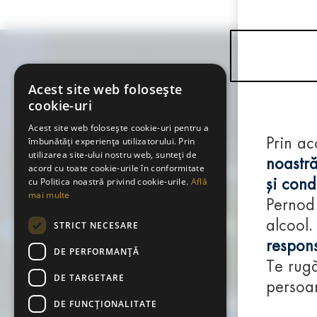
Acest site web folosește
cookie-uri
Acest site web folosește cookie-uri pentru a
îmbunătăți experiența utilizatorului. Prin
Prin ac
utilizarea site-ului nostru web, sunteți de
noastră
acord cu toate cookie-urile în conformitate
cu Politica noastră privind cookie-urile.
Află
și condi
mai multe
Pernod
alcool.
STRICT NECESARE
respons
DE PERFORMANȚĂ
Te rugă
DE TARGETARE
persoan
DE FUNCŢIONALITATE