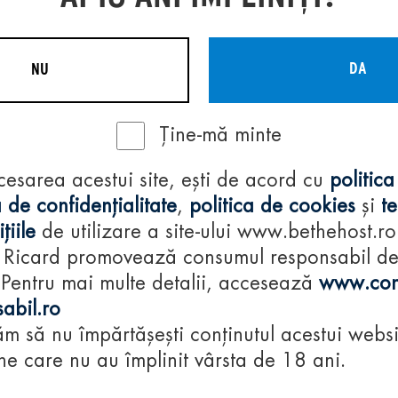
DA
NU
Ține-mă minte
Regulamente
cesarea acestui site, ești de acord cu
politica
consumă-respon
 de confidențialitate
,
politica de cookies
și
t
țiile
de utilizare a site-ului www.bethehost.ro
 Ricard promovează consumul responsabil d
 Pentru mai multe detalii, accesează
www.con
abil.ro
m să nu împărtășești conținutul acestui websi
e care nu au împlinit vârsta de 18 ani.
© 2024 Pernod Ri