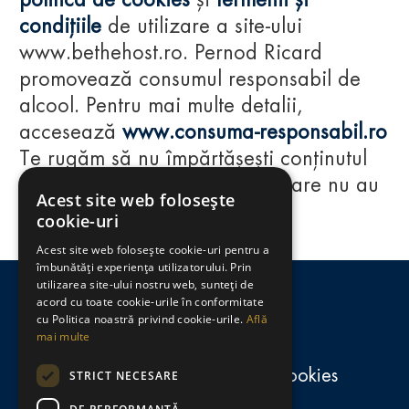
politica de cookies
și
termenii și
condițiile
de utilizare a site-ului
www.bethehost.ro. Pernod Ricard
promovează consumul responsabil de
alcool. Pentru mai multe detalii,
accesează
www.consuma-responsabil.ro
Te rugăm să nu împărtășești conținutul
acestui website cu persoane care nu au
Acest site web folosește
împlinit vârsta de 18 ani.
cookie-uri
Acest site web folosește cookie-uri pentru a
Regulamente
îmbunătăți experiența utilizatorului. Prin
utilizarea site-ului nostru web, sunteți de
consumă-responsabil.ro
acord cu toate cookie-urile în conformitate
cu Politica noastră privind cookie-urile.
Află
mai multe
Politica de confidențialitate și cookies
STRICT NECESARE