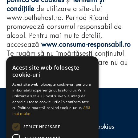
politica de cookies
și
termenii și
condițiile
de utilizare a site-ului
www.bethehost.ro. Pernod Ricard
promovează consumul responsabil de
alcool. Pentru mai multe detalii,
accesează
www.consuma-responsabil.ro
Te rugăm să nu împărtășești conținutul
acestui website cu persoane care nu au
Acest site web folosește
împlinit vârsta de 18 ani.
cookie-uri
Acest site web folosește cookie-uri pentru a
Regulamente
îmbunătăți experiența utilizatorului. Prin
utilizarea site-ului nostru web, sunteți de
consumă-responsabil.ro
acord cu toate cookie-urile în conformitate
cu Politica noastră privind cookie-urile.
Află
mai multe
Politica de confidențialitate și cookies
STRICT NECESARE