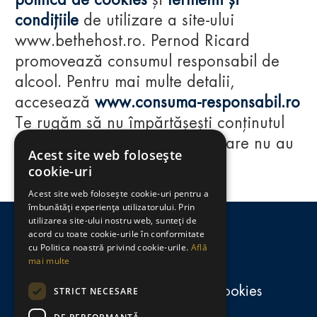
politica de cookies
și
termenii și
condițiile
de utilizare a site-ului
www.bethehost.ro. Pernod Ricard
promovează consumul responsabil de
alcool. Pentru mai multe detalii,
accesează
www.consuma-responsabil.ro
Te rugăm să nu împărtășești conținutul
acestui website cu persoane care nu au
Acest site web folosește
împlinit vârsta de 18 ani.
cookie-uri
Acest site web folosește cookie-uri pentru a
Regulamente
îmbunătăți experiența utilizatorului. Prin
utilizarea site-ului nostru web, sunteți de
consumă-responsabil.ro
acord cu toate cookie-urile în conformitate
cu Politica noastră privind cookie-urile.
Află
mai multe
Politica de confidențialitate și cookies
STRICT NECESARE