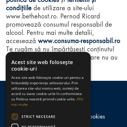
politica de cookies
și
termenii și
condițiile
de utilizare a site-ului
www.bethehost.ro. Pernod Ricard
promovează consumul responsabil de
alcool. Pentru mai multe detalii,
accesează
www.consuma-responsabil.ro
Te rugăm să nu împărtășești conținutul
acestui website cu persoane care nu au
Acest site web folosește
împlinit vârsta de 18 ani.
cookie-uri
Acest site web folosește cookie-uri pentru a
Regulamente
îmbunătăți experiența utilizatorului. Prin
utilizarea site-ului nostru web, sunteți de
consumă-responsabil.ro
acord cu toate cookie-urile în conformitate
cu Politica noastră privind cookie-urile.
Află
mai multe
Politica de confidențialitate și cookies
STRICT NECESARE