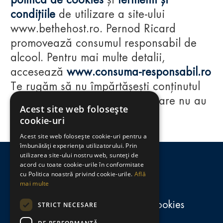
politica de cookies
și
termenii și
condițiile
de utilizare a site-ului
www.bethehost.ro. Pernod Ricard
promovează consumul responsabil de
alcool. Pentru mai multe detalii,
accesează
www.consuma-responsabil.ro
Te rugăm să nu împărtășești conținutul
acestui website cu persoane care nu au
Acest site web folosește
împlinit vârsta de 18 ani.
cookie-uri
Acest site web folosește cookie-uri pentru a
Regulamente
îmbunătăți experiența utilizatorului. Prin
utilizarea site-ului nostru web, sunteți de
consumă-responsabil.ro
acord cu toate cookie-urile în conformitate
cu Politica noastră privind cookie-urile.
Află
mai multe
Politica de confidențialitate și cookies
STRICT NECESARE