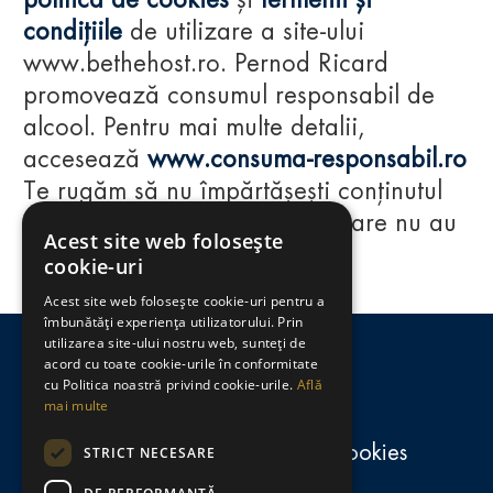
politica de cookies
și
termenii și
condițiile
de utilizare a site-ului
www.bethehost.ro. Pernod Ricard
promovează consumul responsabil de
alcool. Pentru mai multe detalii,
accesează
www.consuma-responsabil.ro
Te rugăm să nu împărtășești conținutul
acestui website cu persoane care nu au
Acest site web folosește
împlinit vârsta de 18 ani.
cookie-uri
Acest site web folosește cookie-uri pentru a
Regulamente
îmbunătăți experiența utilizatorului. Prin
utilizarea site-ului nostru web, sunteți de
consumă-responsabil.ro
acord cu toate cookie-urile în conformitate
cu Politica noastră privind cookie-urile.
Află
mai multe
Politica de confidențialitate și cookies
STRICT NECESARE