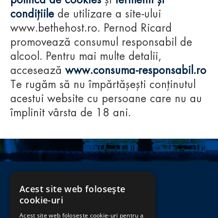
politica de cookies
și
termenii și
condițiile
de utilizare a site-ului
www.bethehost.ro. Pernod Ricard
promovează consumul responsabil de
alcool. Pentru mai multe detalii,
accesează
www.consuma-responsabil.ro
Te rugăm să nu împărtășești conținutul
acestui website cu persoane care nu au
împlinit vârsta de 18 ani.
Acest site web folosește
cookie-uri
Acest site web folosește cookie-uri pentru a