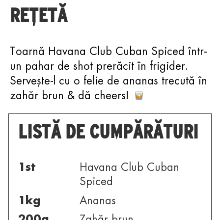
REȚETĂ
Toarnă Havana Club Cuban Spiced într-
un pahar de shot prerăcit în frigider.
Servește-l cu o felie de ananas trecută în
zahăr brun & dă cheers!
LISTĂ DE CUMPĂRĂTURI
1
st
Havana Club Cuban
Spiced
1
kg
Ananas