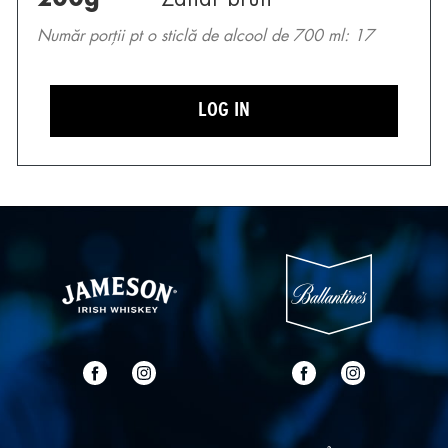
200
g
Zahăr brun
Număr porții pt o sticlă de alcool de 700 ml: 17
LOG IN