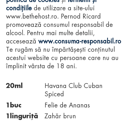
politica de cookies
și
termenii și
HAVANA CUBAN SPICED
condițiile
de utilizare a site-ului
SHOT
www.bethehost.ro. Pernod Ricard
promovează consumul responsabil de
alcool. Pentru mai multe detalii,
accesează
www.consuma-responsabil.ro
Te rugăm să nu împărtășești conținutul
acestui website cu persoane care nu au
INGREDIENTE
împlinit vârsta de 18 ani.
20
ml
Havana Club Cuban
Spiced
1
buc
Felie de Ananas
1
linguriță
Zahăr brun