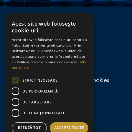
Acest site web folosește
cookie-uri
Acest site web folosește cookie-uri pentru a
Regulamente
îmbunătăți experiența utilizatorului. Prin
utilizarea site-ului nostru web, sunteți de
consumă-responsabil.ro
acord cu toate cookie-urile în conformitate
cu Politica noastră privind cookie-urile.
Află
mai multe
Politica de confidențialitate și cookies
STRICT NECESARE
DE PERFORMANȚĂ
Termeni și condiții
DE TARGETARE
Contact
DE FUNCŢIONALITATE
Setări Cookies
REFUZĂ TOT
ACCEPTĂ TOATE