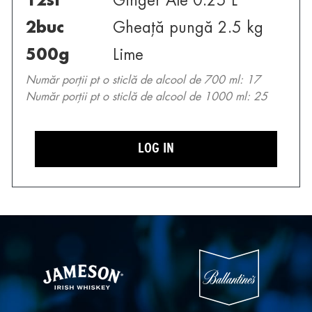
12
st
Ginger Ale 0.25 L
2
buc
Gheață pungă 2.5 kg
500
g
Lime
Număr porții pt o sticlă de alcool de 700 ml: 17
Număr porții pt o sticlă de alcool de 1000 ml: 25
LOG IN