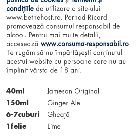
politica de cookies
și
termenii și
JAMESON GINGER &
condițiile
de utilizare a site-ului
LIME
www.bethehost.ro. Pernod Ricard
promovează consumul responsabil de
alcool. Pentru mai multe detalii,
accesează
www.consuma-responsabil.ro
Te rugăm să nu împărtășești conținutul
acestui website cu persoane care nu au
INGREDIENTE
împlinit vârsta de 18 ani.
40
ml
Jameson Original
150
ml
Ginger Ale
6-7
cuburi
Gheață
1
felie
Lime