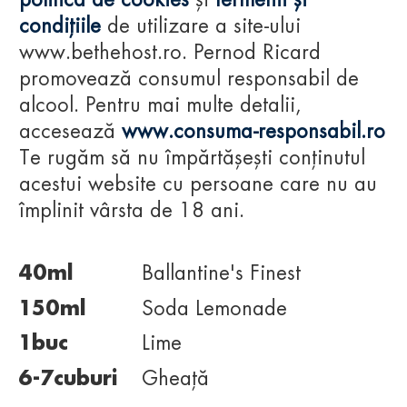
politica de cookies
și
termenii și
BALLANTINE`S FINEST
condițiile
de utilizare a site-ului
LEMONADE
www.bethehost.ro. Pernod Ricard
promovează consumul responsabil de
alcool. Pentru mai multe detalii,
accesează
www.consuma-responsabil.ro
Te rugăm să nu împărtășești conținutul
acestui website cu persoane care nu au
INGREDIENTE
împlinit vârsta de 18 ani.
40
ml
Ballantine's Finest
150
ml
Soda Lemonade
1
buc
Lime
6-7
cuburi
Gheață