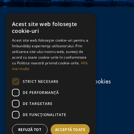
Acest site web folosește
cookie-uri
Acest site web folosește cookie-uri pentru a
Regulamente
îmbunătăți experiența utilizatorului. Prin
utilizarea site-ului nostru web, sunteți de
consumă-responsabil.ro
acord cu toate cookie-urile în conformitate
cu Politica noastră privind cookie-urile.
Află
mai multe
Politica de confidențialitate și cookies
STRICT NECESARE
DE PERFORMANȚĂ
Termeni și condiții
DE TARGETARE
Contact
DE FUNCŢIONALITATE
Setări Cookies
REFUZĂ TOT
ACCEPTĂ TOATE