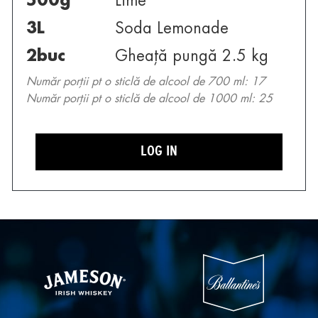
500
g
Lime
3
L
Soda Lemonade
2
buc
Gheață pungă 2.5 kg
Număr porții pt o sticlă de alcool de 700 ml: 17
Număr porții pt o sticlă de alcool de 1000 ml: 25
LOG IN