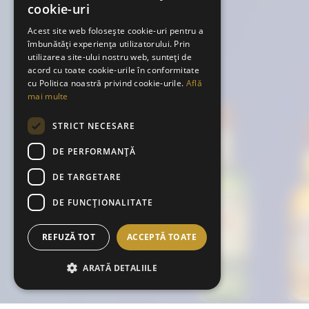
cookie-uri
Acest site web folosește cookie-uri pentru a
îmbunătăți experiența utilizatorului. Prin
utilizarea site-ului nostru web, sunteți de
acord cu toate cookie-urile în conformitate
cu Politica noastră privind cookie-urile.
Află
mai multe
STRICT NECESARE
DE PERFORMANȚĂ
DE TARGETARE
DE FUNCŢIONALITATE
REFUZĂ TOT
ACCEPTĂ TOATE
ARATĂ DETALIILE