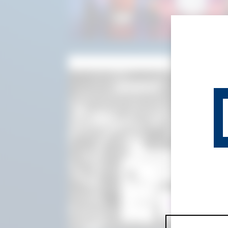
15 Iunie - 20 I
Campania s-a încheiat! 
vor fi afișați după v
Vezi câștigăto