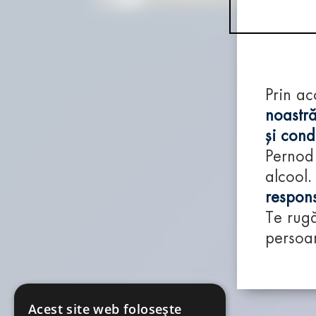
Prin ac
noastră
și condi
Pernod
alcool.
respons
Te rugă
persoan
Acest site web folosește