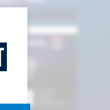
unie - 16 August
NSCRIE-TE!