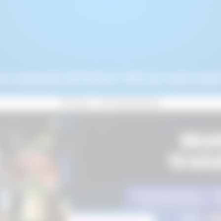
 la campaniile BeTheHost! Află mai multe detali
15 Iunie - 30 Septembrie