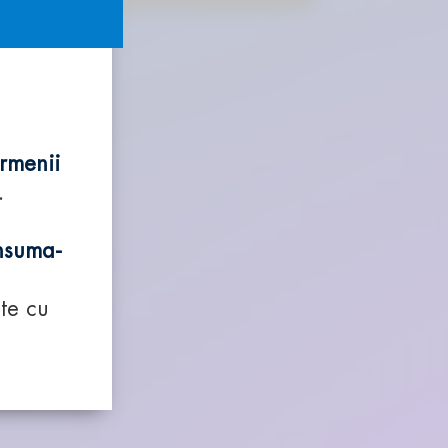
ermenii
.
e
suma-
te cu