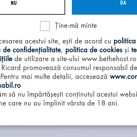
DA
NU
Ține-mă minte
cesarea acestui site, ești de acord cu
politica
 de confidențialitate
,
politica de cookies
și
t
țiile
de utilizare a site-ului www.bethehost.ro
 Ricard promovează consumul responsabil d
 Pentru mai multe detalii, accesează
www.con
abil.ro
m să nu împărtășești conținutul acestui websi
e care nu au împlinit vârsta de 18 ani.