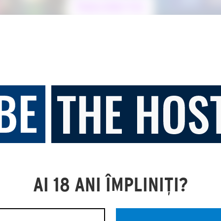
ÎNSCRIE-TE!
ulie
15 I
Câștigătorii
alidare.
AI 18 ANI ÎMPLINIȚI?
Î
rii!